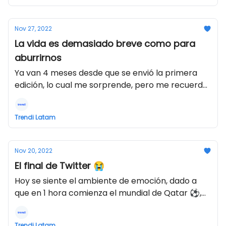
Nov 27, 2022
La vida es demasiado breve como para
aburrirnos
Ya van 4 meses desde que se envió la primera
edición, lo cual me sorprende, pero me recuerda
que no importa si hacemos cosas o no, el tiempo
pasará. Espero que hasta ahora este newsletter
Trendi Latam
de aporte valor 😁.
Nov 20, 2022
El final de Twitter 😭
Hoy se siente el ambiente de emoción, dado a
que en 1 hora comienza el mundial de Qatar ⚽,
pero también seguro porque es el día en que
recibes este Newsletter (o eso esperamos 👉
Trendi Latam