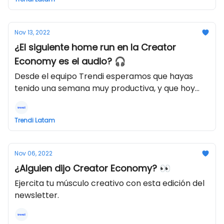
👈)..
Nov 13, 2022
¿El siguiente home run en la Creator
Economy es el audio? 🎧
Desde el equipo Trendi esperamos que hayas
tenido una semana muy productiva, y que hoy
estés recargando pilas para la siguiente semana,
o quizás sea un buen día para seguir trabajando
Trendi Latam
en tus metas ✨.
Nov 06, 2022
¿Alguien dijo Creator Economy? 👀
Ejercita tu músculo creativo con esta edición del
newsletter.