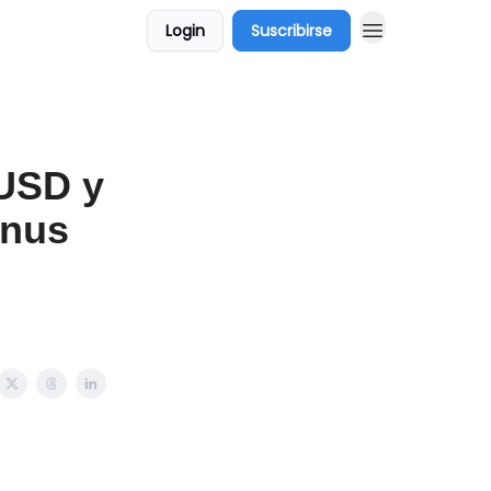
Login
Suscribirse
 USD y
anus