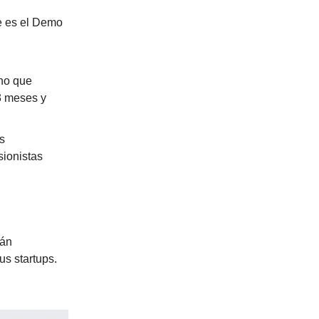
re es el Demo
no que
3 meses y
s
sionistas
tán
us startups.