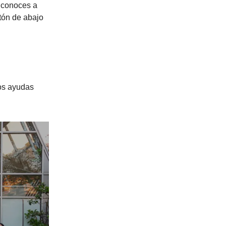
o conoces a
otón de abajo
nos ayudas