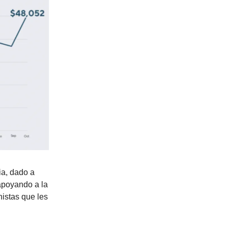
ia, dado a
apoyando a la
istas que les