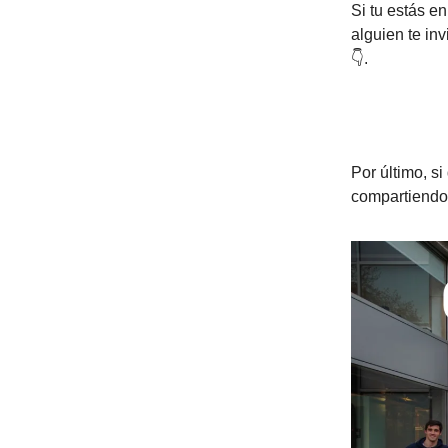
Si tu estás e
alguien te in
👇.
Por último, s
compartiendo 