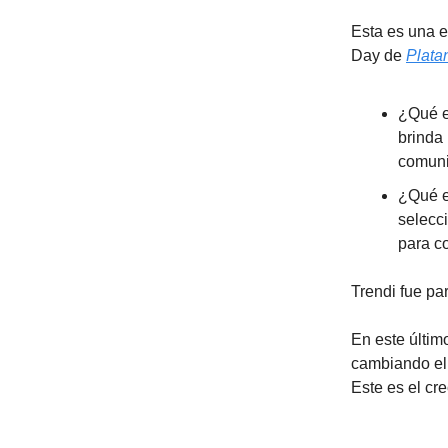
Esta es una e
Day de
Plata
¿Qué e
brinda
comuni
¿Qué e
selecc
para co
Trendi fue pa
En este últim
cambiando el 
Este es el cr