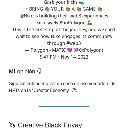
Grab your kicks 👟
+ BRING 👏🏽 YOUR 👏🏽 A 👏🏽 GAME 👏🏽
@Nike
is building their web3 experiences
exclusively
#onPolygon
💪🏾
This is the first step of the journey, and we can't
wait to see how Nike engages its community
through
#web3
— Polygon - MATIC 💜 (@0xPolygon)
5:47 PM • Nov 14, 2022
Mi
opinión 👇
Sigo sin entender o ver un caso de uso verdadero de
NFTs en la “Creator Economy” 🥴.
🦄 Creative Black Friyay