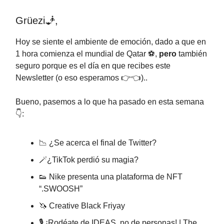
Grüezi🧞,
Hoy se siente el ambiente de emoción, dado a que en
1 hora comienza el mundial de Qatar ⚽,
pero
también
seguro porque es el día en que recibes este
Newsletter (o eso esperamos 👉👈)..
Bueno, pasemos a lo que ha pasado en esta semana
👇:
📉 ¿Se acerca el final de Twitter?
🪄¿TikTok perdió su magia?
👟 Nike presenta una plataforma de NFT
“.SWOOSH”
🦄 Creative Black Friyay
🎙️ ¡Rodéate de IDEAS, no de personas! | The